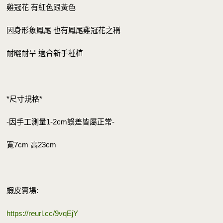
雞冠花 有紅色跟黃色
因身形象鳳尾 也有鳳尾雞冠花之稱
耐曬耐旱 適合新手種植
*尺寸規格*
-因手工測量1-2cm誤差皆屬正常-
寬7cm 高23cm
蝦皮賣場:
https://reurl.cc/9vqEjY