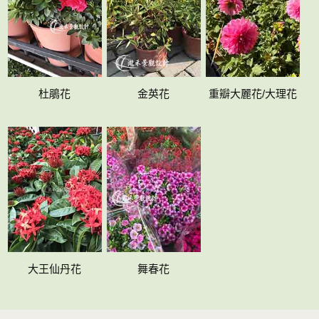
杜鵑花
金英花
重瓣大麗花/大理花
大王仙丹花
舞春花