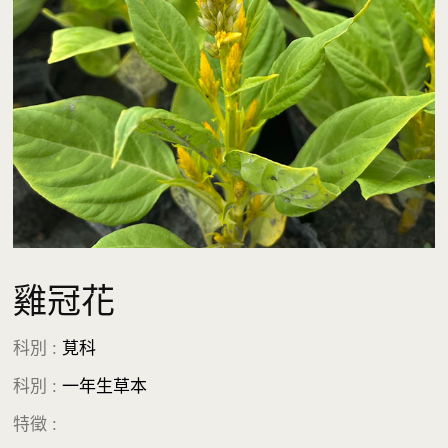
雞冠花
科別 :
莧科
科別 :
一年生草本
特徵 :