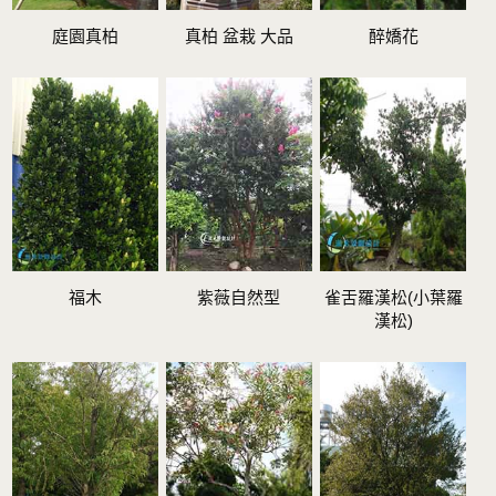
庭園真柏
真柏 盆栽 大品
醉嬌花
福木
紫薇自然型
雀舌羅漢松(小葉羅
漢松)