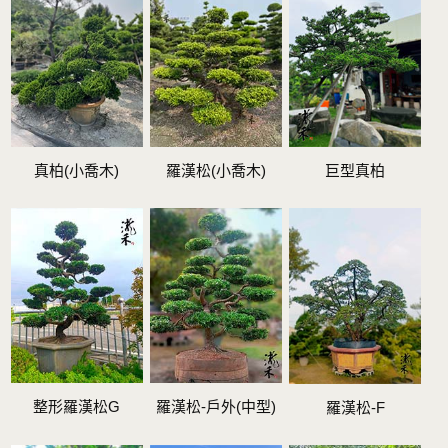
真柏(小喬木)
羅漢松(小喬木)
巨型真柏
整形羅漢松G
羅漢松-戶外(中型)
羅漢松-F