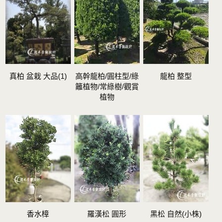
真柏 盆栽 大品(1)
高幹龍柏/圓柱型/綠
龍柏 整型
籬植物/常綠樹/觀賞
植物
香水樟
羅漢松 圓形
黑松 自然(小株)