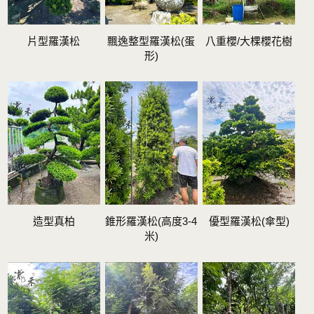
片型羅漢松
飄逸整型羅漢松(蛋
八重櫻/大棵櫻花樹
形)
造型真柏
錐形羅漢松(高度3-4
優型羅漢松(傘型)
米)