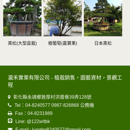
黑松(大型盆栽)
樹葡萄(嘉寶果)
日本黑松
瀧禾實業有限公司 - 植栽銷售，園藝資材，景觀工
程
彰化縣永靖鄉敦厚村洪厝巷39弄128號
Tel：04-8240577 0987-826868 公務機
Fax：04-8231989
Line: @122wltbk
E-mail : lungho8240577@gmail.com