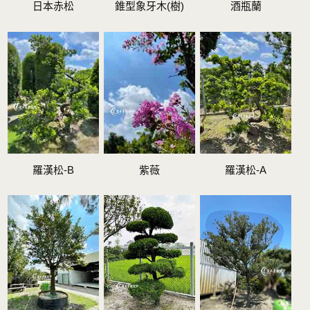
日本赤松
錐型象牙木(樹)
酒瓶蘭
羅漢松-B
紫薇
羅漢松-A