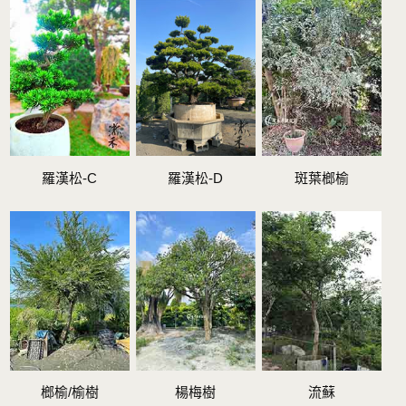
羅漢松-C
羅漢松-D
斑葉榔榆
榔榆/榆樹
楊梅樹
流蘇