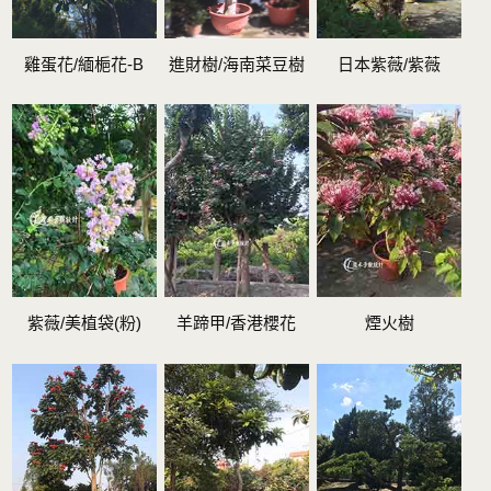
雞蛋花/緬梔花-B
進財樹/海南菜豆樹
日本紫薇/紫薇
紫薇/美植袋(粉)
羊蹄甲/香港櫻花
煙火樹