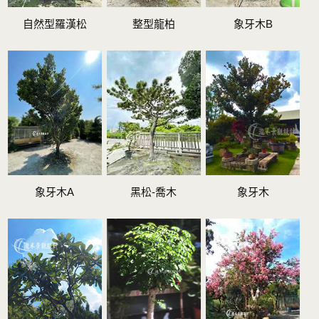
自然型羅漢松
整型龍柏
象牙木B
象牙木A
黑松-喬木
象牙木