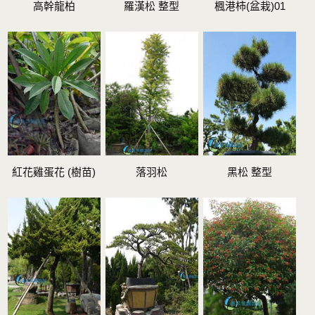
高幹龍柏
羅漢松 整型
楓港柿(盆栽)01
紅花雞蛋花 (樹苗)
落羽松
黑松 整型