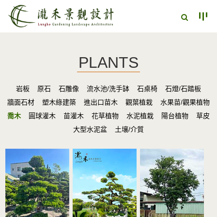
PLANTS
岩板
原石
石雕像
流水池/洗手缽
石桌椅
石燈/石踏板
牆面石材
塑木綠建築
進出口苗木
觀葉植栽
水果苗/觀果植物
喬木
圓球灌木
苗灌木
花草植物
水泥植栽
陽台植物
草皮
大型水泥盆
土壤/介質