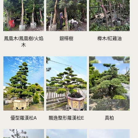
鳳凰木/鳳凰樹/火焰
銀樺樹
櫸木/紅雞油
木
優型羅漢松A
飄逸整形羅漢松E
真柏