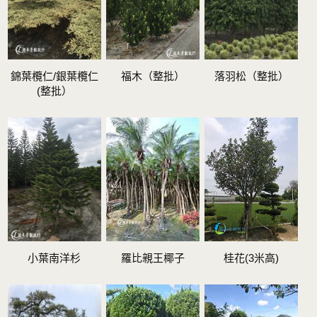
錦葉欖仁/銀葉欖仁
福木（整批）
落羽松（整批）
(整批）
小葉南洋杉
羅比親王椰子
桂花(3米高)