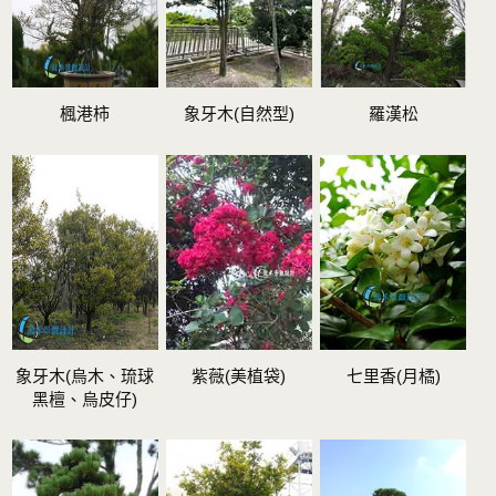
楓港柿
象牙木(自然型)
羅漢松
象牙木(烏木、琉球
紫薇(美植袋)
七里香(月橘)
黑檀、烏皮仔)