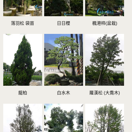
落羽松 袋苗
日日櫻
楓港柿(盆栽)
龍柏
白水木
羅漢松 (大喬木)