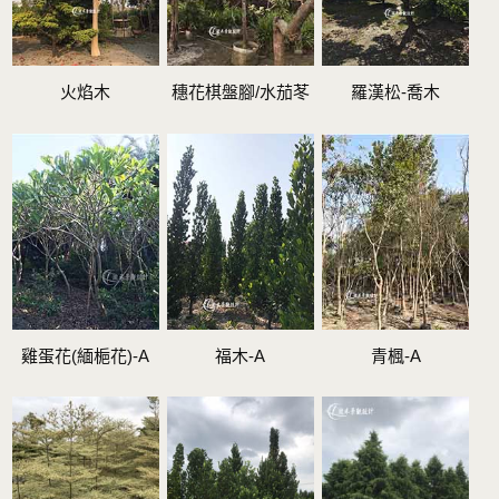
火焰木
穗花棋盤腳/水茄苳
羅漢松-喬木
雞蛋花(緬梔花)-A
福木-A
青楓-A