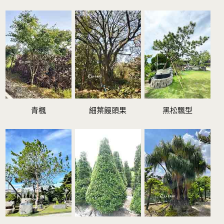
青楓
細葉饅頭果
黑松飄型