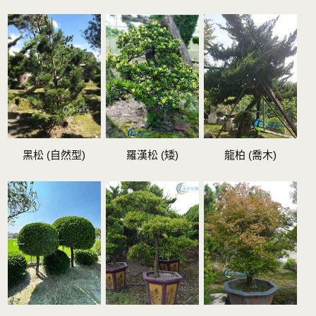
黑松 (自然型)
羅漢松 (矮)
龍柏 (喬木)