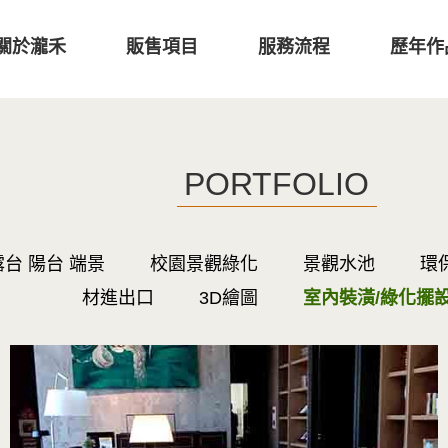
關於瀧禾
販售項目
服務流程
歷年作
PORTFOLIO
露台 陽台 端景
校園景觀綠化
景觀水池
環
材進出口
3D繪圖
室內裝潢/綠化擺