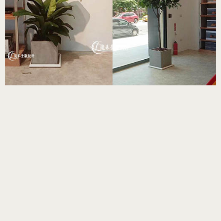
水泥盆客制化 送禮盆
栽