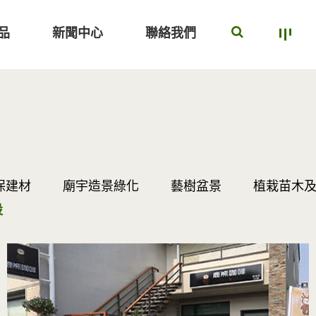
品
新聞中心
聯絡我們
保建材
廟宇造景綠化
藝樹盆景
植栽苗木
設