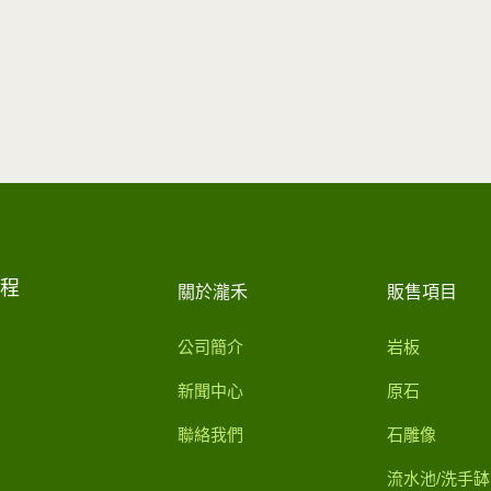
工程
關於瀧禾
販售項目
公司簡介
岩板
新聞中心
原石
聯絡我們
石雕像
流水池/洗手缽