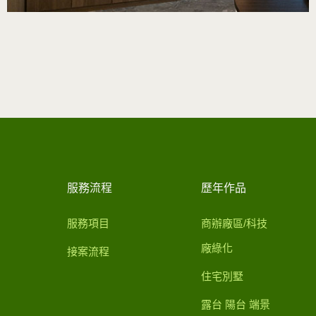
服務流程
歷年作品
服務項目
商辦廠區/科技
廠綠化
接案流程
住宅別墅
露台 陽台 端景