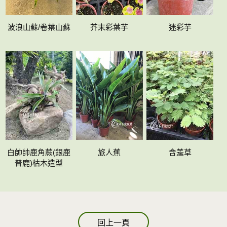
波浪山蘇/卷葉山蘇
芥末彩葉芋
迷彩芋
白帥帥鹿角蕨(銀鹿
旅人蕉
含羞草
普鹿)枯木造型
回上一頁