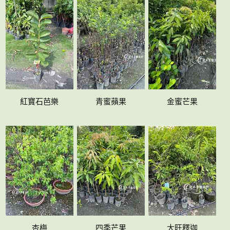
紅寶石芭樂
青蜜蘋果
金蜜芒果
杏梅
四季芒果
大旺釋迦