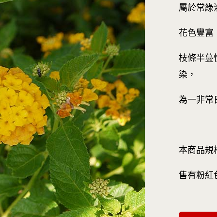
屬於常綠
花色豐富
枝條半蔓
染，
為一非常
本商品規
售有粉紅