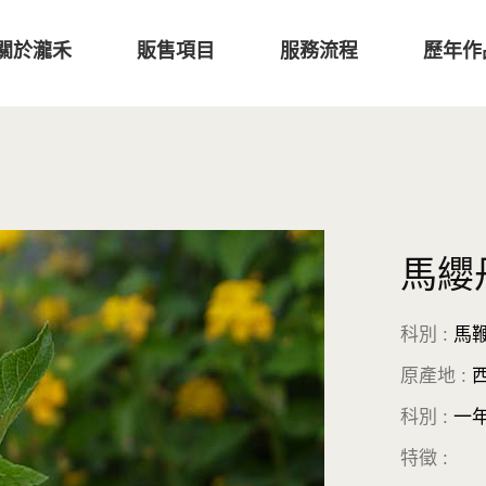
關於瀧禾
販售項目
服務流程
歷年作
馬纓
科別 :
馬
原產地 :
西
科別 :
一年
特徵 :