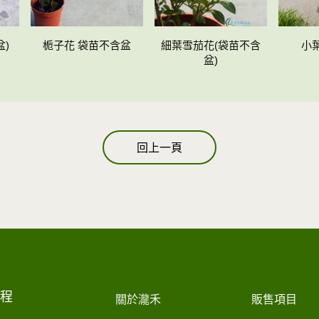
)
栀子花 袋苗不含盆
細葉雪茄花(袋苗不含
小
盆)
回上一頁
工程
關於瀧禾
販售項目