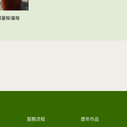
葉蔓榕/蔓榕
服務流程
歷年作品