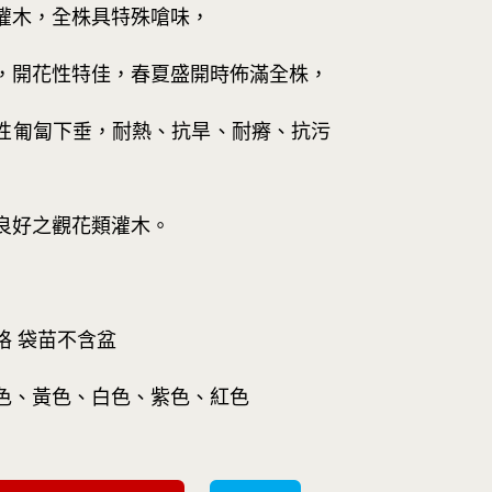
灌木，全株具特殊嗆味，
，開花性特佳，春夏盛開時佈滿全株，
性匍匐下垂，耐熱、抗旱、耐瘠、抗污
良好之觀花類灌木。
格 袋苗不含盆
色、黃色、白色、紫色、紅色