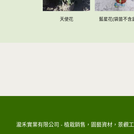
天使花
藍星花(袋苗不含盆
瀧禾實業有限公司 - 植栽銷售，園藝資材，景觀