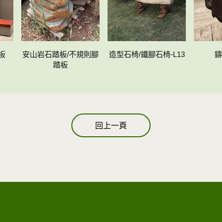
板
安山岩石踏板/不規則腳
造型石椅/鐵腳石椅-L13
鑄
踏板
回上一頁