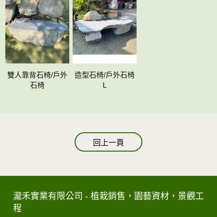
雙人靠背石椅/戶外
造型石椅/戶外石椅
石椅
L
回上一頁
瀧禾實業有限公司 - 植栽銷售，園藝資材，景觀工
程