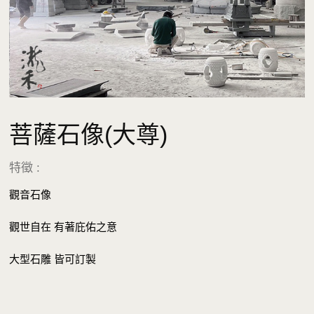
菩薩石像(大尊)
特徵 :
觀音石像
觀世自在 有著庇佑之意
大型石雕 皆可訂製