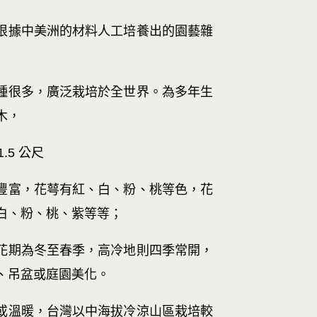
根據中美洲的材料人工培養出的園藝雜
種很多，廣泛栽培於全世界。為多年生
木，
.5 公尺
豐富，花萼有紅、白、粉、桃等色，花
白、粉、桃、紫等等；
花期為冬至春季，高冷地則四季常開，
、吊盆或庭園美化。
或溫暖，台灣以中海拔冷涼山區栽培較