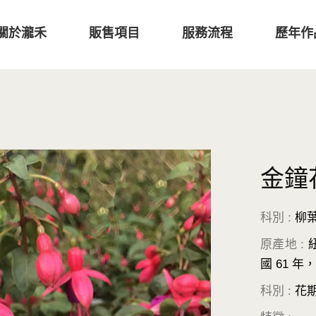
關於瀧禾
販售項目
服務流程
歷年作
金鐘
科別 :
柳
原產地 :
國 61 
科別 :
花期