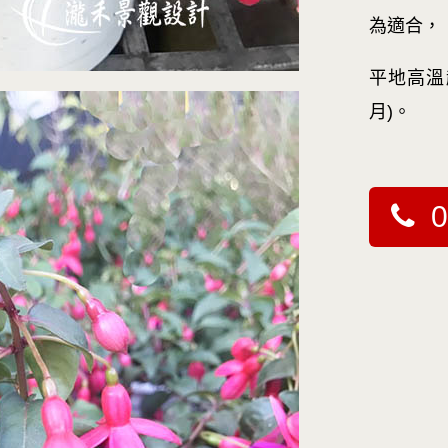
為適合，
平地高溫
月)。
0