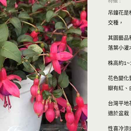
特徵 :
吊鐘花是
交種，
其園藝品
落葉小灌
株高約1~1
花色變化
瓣有紅、
台灣平地
適於盆栽
性喜冷涼