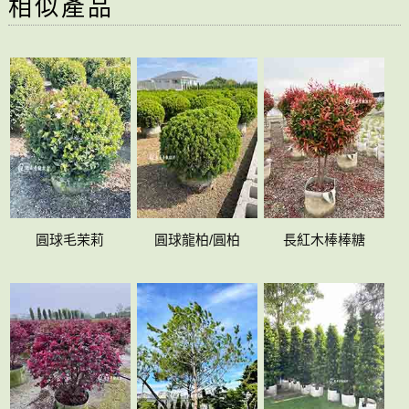
相似產品
圓球毛茉莉
圓球龍柏/圓柏
長紅木棒棒糖