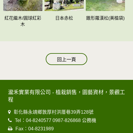
紅花繼木/圓球紅彩
日本赤松
錐形羅漢松(美植袋)
木
回上一頁
瀧禾實業有限公司 - 植栽銷售，園藝資材，景觀工
程
彰化縣永靖鄉敦厚村洪厝巷39弄128號
Tel：04-8240577 0987-826868 公務機
Fax：04-8231989