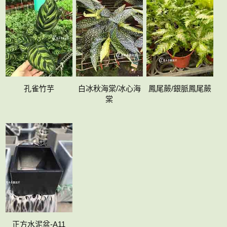
孔雀竹芋
白冰秋海棠/冰心海
鳳尾蕨/銀脈鳳尾蕨
棠
正方水泥盆-A11