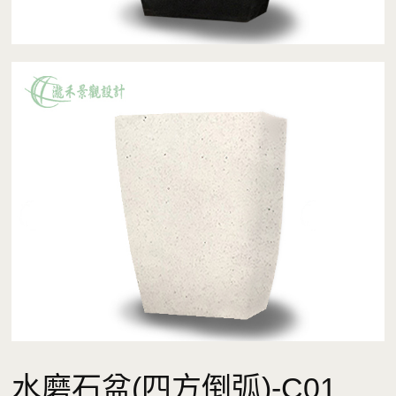
水磨石盆(四方倒弧)-C01