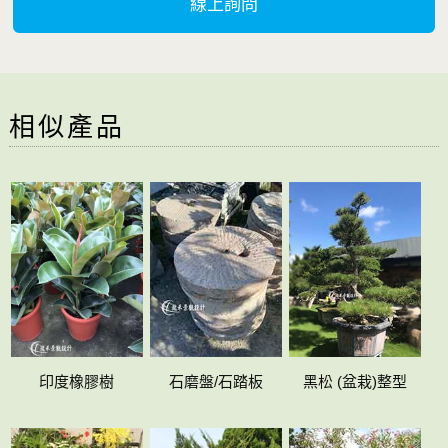
線上詢問
相似產品
印度橡膠樹
石磨盤/石踏板
黑松 (盆栽)整型