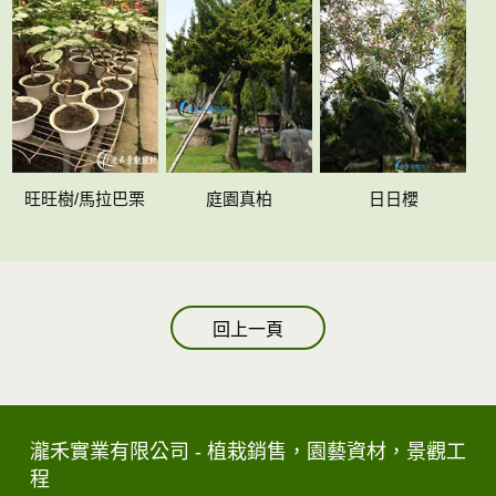
旺旺樹/馬拉巴栗
庭園真柏
日日櫻
回上一頁
瀧禾實業有限公司 - 植栽銷售，園藝資材，景觀工
程