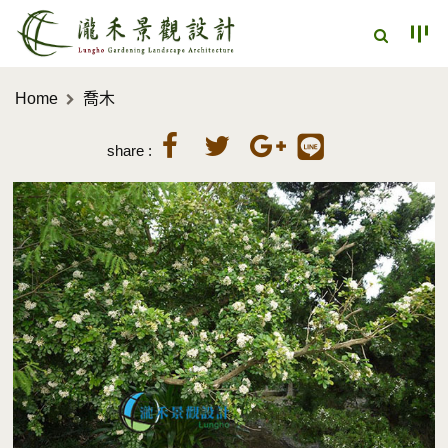
Home
喬木
share :