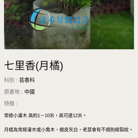
七里香(月橘)
科別 :
芸香科
原產地 :
中國
特徵 :
常綠小灌木 高約1－10米，高可達12米。
月橘為常綠灌木或小喬木，樹皮灰白，老莖會有不規則縱裂紋。