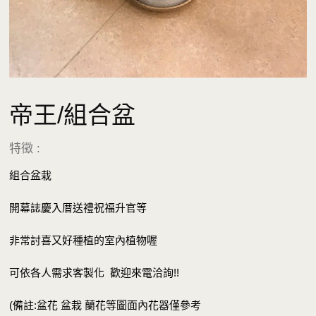
帝王/組合盆
特徵 :
組合盆栽
開幕誌慶入厝送禮祝福升官等
非常討喜又好種植的室內植物喔
可依各人需求客製化 歡迎來電洽詢!!
(備註:盆花 盆栽 蘭花等圖面內花器僅參考