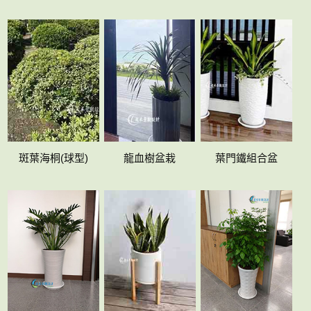
斑葉海桐(球型)
龍血樹盆栽
葉門鐵組合盆