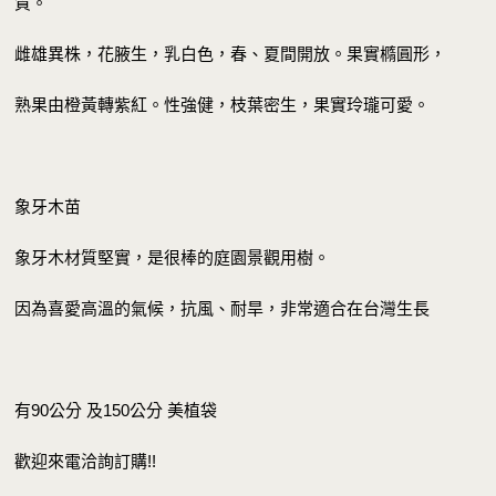
質。
雌雄異株，花腋生，乳白色，春、夏間開放。果實橢圓形，
熟果由橙黃轉紫紅。性強健，枝葉密生，果實玲瓏可愛。
象牙木苗
象牙木材質堅實，是很棒的庭園景觀用樹。
因為喜愛高溫的氣候，抗風、耐旱，非常適合在台灣生長
有90公分 及150公分 美植袋
歡迎來電洽詢訂購!!