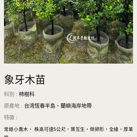
象牙木苗
科別 :
柿樹科
原產地 :
台湾恆春半島、蘭嶼海岸地帶
特徵 :
常綠小喬木， 株高可達5公尺，葉互生，倒卵形，全緣，厚革