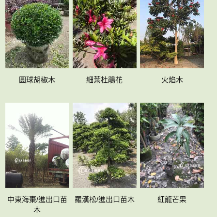
圓球胡椒木
細葉杜鵑花
火焰木
中東海棗/進出口苗
羅漢松/進出口苗木
紅龍芒果
木