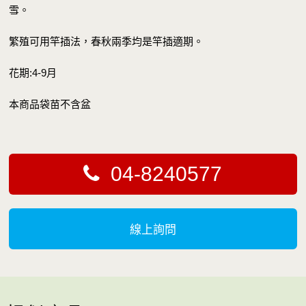
雪。
繁殖可用竿插法，春秋兩季均是竿插適期。
花期:4-9月
本商品袋苗不含盆
04-8240577
線上詢問