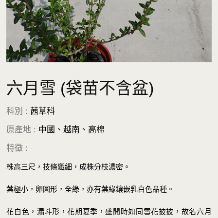
六月雪 (袋苗不含盆)
科別 :
茜草科
原產地 :
中國、越南、高棉
特徵 :
株高三尺，技條纖細，成株分枝濃密。
葉極小，卵圓形，全綠，亦有葉緣鑲嵌乳白色品種。
花白色，漏斗形，花期夏季，盛開時如同雪花披披，故名六月