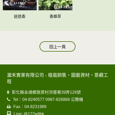
迷迭香
香蜂草
回上一頁
瀧禾實業有限公司 - 植栽銷售，園藝資材，景觀工
程
彰化縣永靖鄉敦厚村洪厝巷39弄128號
Tel：04-8240577 0987-826868 公務機
Fax：04-8231989
Line: @122wltbk