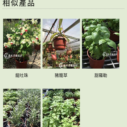
相似產品
龍吐珠
豬籠草
甜羅勒