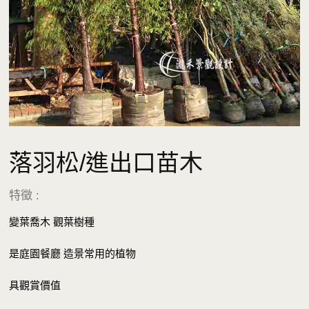
落羽松/進出口苗木
特徵 :
變葉喬木 觀葉樹種
是庭園餐廳 造景常用的植物
具觀賞價值