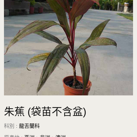
朱蕉 (袋苗不含盆)
科別 :
龍舌蘭科