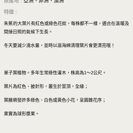
原產地 :
亞洲、非洲、澳洲
特徵 :
朱蕉的大葉片有紅色或綠色花紋，每株都不一樣，適合在溫暖及
間接日照的氣候下生長。
冬天要減少澆水量，並時以滋海綿清理葉片會更漂亮哦！
單子葉植物。多年生常綠性灌木，株高為1～2公尺。
葉片為紅色、披針形，叢生於莖頂，全緣；
葉腋萌發許多綠色、白色或黃色小花，呈圓錐花序；
果實為球形漿果。