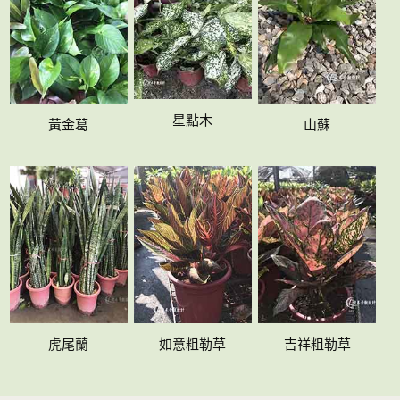
星點木
黃金葛
山蘇
虎尾蘭
如意粗勒草
吉祥粗勒草