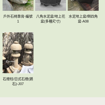
戶外石椅靠背-編號
八角水泥盆/地上花
水泥地上盆/倒四角
1
盆(多種尺寸)
盆-A08
石燈柱/日式石燈(銹
石)-J07