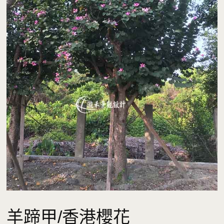
羊蹄甲/香港櫻花