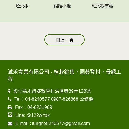
煙火樹
銀姬小蠟
斑葉鵝掌藤
回上一頁
瀧禾實業有限公司 - 植栽銷售，園藝資材，景觀工
程
彰化縣永靖鄉敦厚村洪厝巷39弄128號
Tel：04-8240577 0987-826868 公務機
Fax：04-8231989
Line: @122wltbk
E-mail : lungho8240577@gmail.com