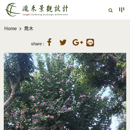
Home
喬木
share :