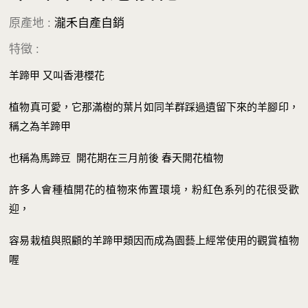
原產地 :
瀧禾自產自銷
特徵 :
羊蹄甲 又叫香港櫻花
植物真可愛，它那滿樹的葉片如同羊群踩過遺留下來的羊腳印，
稱之為羊蹄甲
也稱為馬蹄豆 開花期在三月前後 春天開花植物
許多人會種植開花的植物來佈置環境，粉紅色系列的花很受歡
迎，
容易栽植與照顧的羊蹄甲類因而成為園藝上經常使用的觀賞植物
喔