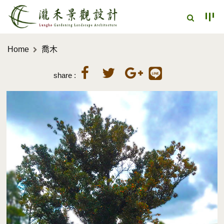
Home
喬木
share :