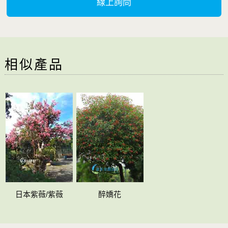
線上詢問
相似產品
日本紫薇/紫薇
醉嬌花