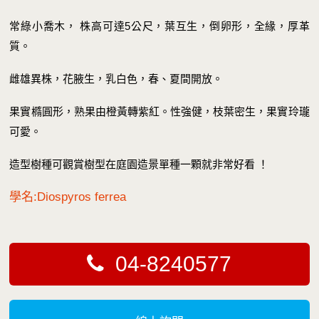
常綠小喬木， 株高可達5公尺，葉互生，倒卵形，全緣，厚革
質。
雌雄異株，花腋生，乳白色，春、夏間開放。
果實橢圓形，熟果由橙黃轉紫紅。性強健，枝葉密生，果實玲瓏
可愛。
造型樹種可觀賞樹型在庭園造景單種一顆就非常好看 ！
學名:Diospyros ferrea
04-8240577