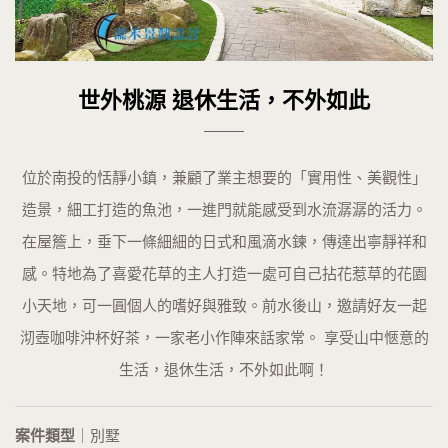
世外桃源 退休生活，不外如此
位於南投的恬靜小鎮，兼顧了業主想要的「實用性、美觀性」
造景，細工打造的魚池，一進門就能感受到水流潺潺的活力。
在屋簷上，垂下一條細細的日式和風滴水鍊，傳達出寧靜祥和
感。特地為了喜愛花草的主人打造一處可自己拈花惹草的花園
小天地，可一圓個人的嗜好與雅致。前水後山，邀請好友一起
沏壺咖啡沖杯好茶，一家老小作陣來話家常。 享受山中愜意的
生活，退休生活，不外如此啊！
案件類型
｜別墅