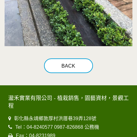
BACK
瀧禾實業有限公司 - 植栽銷售，園藝資材，景觀工
程
彰化縣永靖鄉敦厚村洪厝巷39弄128號
Tel：04-8240577 0987-826868 公務機
Fax：04-8231989