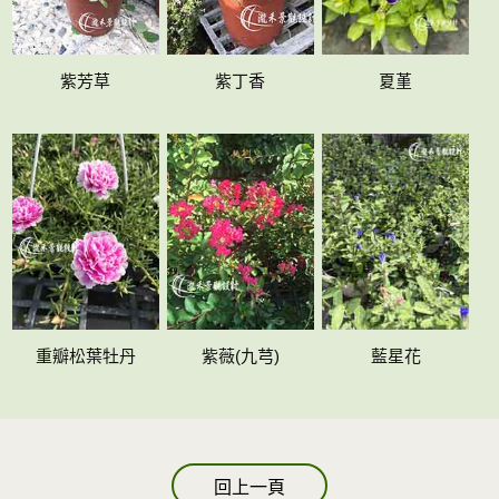
紫芳草
紫丁香
夏堇
重瓣松葉牡丹
紫薇(九芎)
藍星花
回上一頁