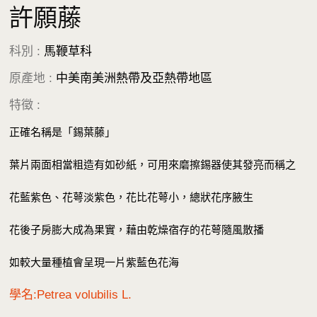
許願藤
科別 :
馬鞭草科
原產地 :
中美南美洲熱帶及亞熱帶地區
特徵 :
正確名稱是「錫葉藤」
葉片兩面相當粗造有如砂紙，可用來磨擦錫器使其發亮而稱之
花藍紫色、花萼淡紫色，花比花萼小，總狀花序腋生
花後子房膨大成為果實，藉由乾燥宿存的花萼隨風散播
如較大量種植會呈現一片紫藍色花海
學名:Petrea volubilis L.