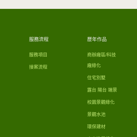
服務流程
歷年作品
服務項目
商辦廠區/科技
廠綠化
接案流程
住宅別墅
露台 陽台 端景
校園景觀綠化
景觀水池
環保建材