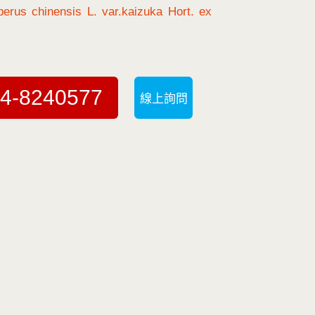
rus chinensis L. var.kaizuka Hort. ex
4-8240577
線上詢問