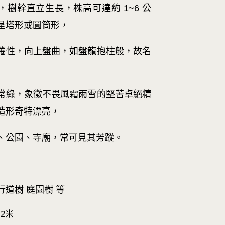
，樹幹直立生長，株高可達約 1~6 公
呈塔形或圓筒形，
捲性，向上盤曲，如盤龍抱柱般，故名
常綠，象徵不畏風霜雨雪的堅苦卓絕精
造形奇特漂亮，
、公園、寺廟，常可見其芳蹤。
行道樹 庭園樹 等
-2米