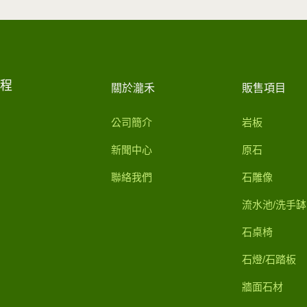
工程
關於瀧禾
販售項目
公司簡介
岩板
新聞中心
原石
聯絡我們
石雕像
流水池/洗手缽
石桌椅
石燈/石踏板
牆面石材