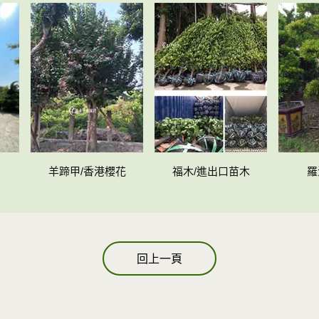
羊蹄甲/香港櫻花
福木/進出口苗木
羅
回上一頁