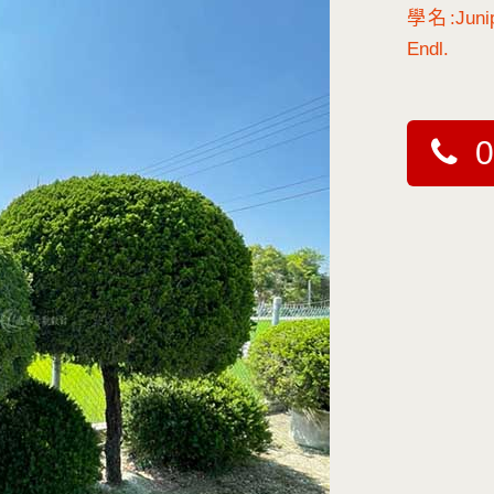
學名:Junipe
Endl.
0