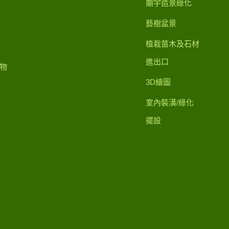
廟宇造景綠化
藝樹盆景
植栽苗木及石材
進出口
物
3D繪圖
室內裝潢/綠化
擺設