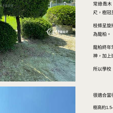
常綠喬木
尺，樹冠
枝條呈旋
為龍柏。
龍柏終年
神，加上
所以學校
很適合當
樹高約1.5