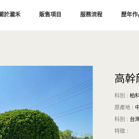
關於瀧禾
販售項目
服務流程
歷年作
高幹
科別 :
柏
原產地 :
中
科別 :
台灣
特徵 :