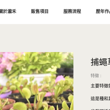
關於瀧禾
販售項目
服務流程
歷年作
捕蠅
特徵 :
主要特徵
這是種和