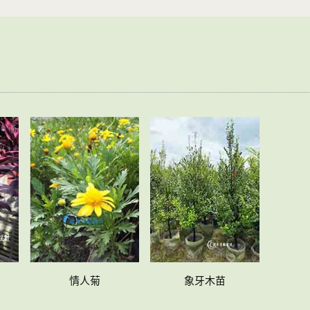
情人菊
象牙木苗