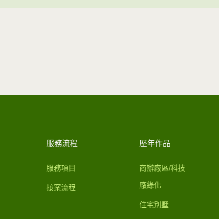
服務流程
歷年作品
服務項目
商辦廠區/科技
廠綠化
接案流程
住宅別墅