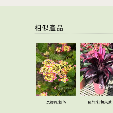
相似產品
馬纓丹/粉色
紅竹/紅葉朱蕉