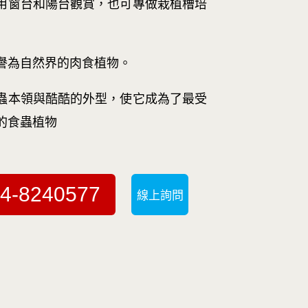
用窗台和陽台觀賞，也可專做栽植槽培
譽為自然界的肉食植物。
蟲本領與酷酷的外型，使它成為了最受
的食蟲植物
4-8240577
線上詢問