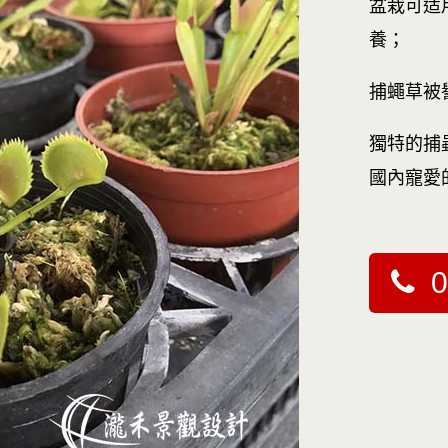
盆栽可适
養；
捕蠅草被
獨特的捕
國內寵愛
0