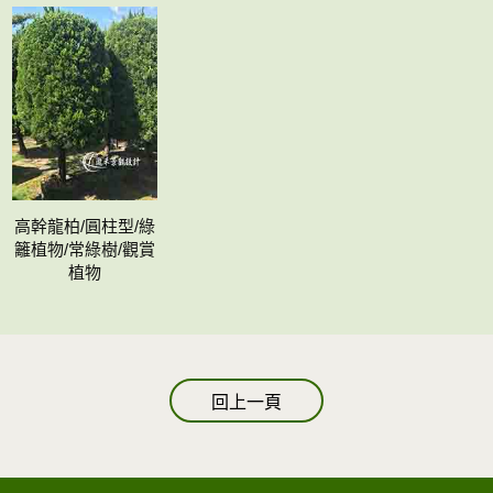
高幹龍柏/圓柱型/綠
籬植物/常綠樹/觀賞
植物
回上一頁