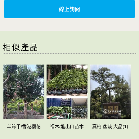
線上詢問
相似產品
羊蹄甲/香港櫻花
福木/進出口苗木
真柏 盆栽 大品(1)