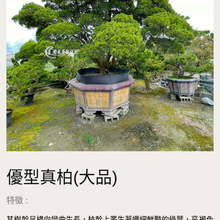
優型真柏(大品)
特徵 :
其樹幹呈横向彎曲生長，枝幹上叢生著纖細鮮豔的綠葉，亮褐色